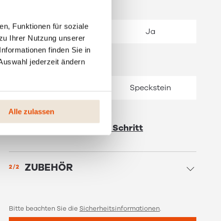
RIKATRONIC 4
n, Funktionen für soziale
Nein
Ja
zu Ihrer Nutzung unserer
nformationen finden Sie in
Auswahl jederzeit ändern
SEITENVERKLEIDUNG
Stein Weiß
Speckstein
Alle zulassen
Weiter zum nächsten Schritt
ZUBEHÖR
2/2
Bitte beachten Sie die
Sicherheitsinformationen
.